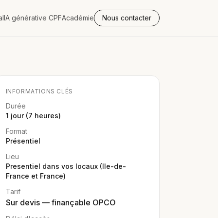
al
IA générative CPF
Académie
Nous contacter
INFORMATIONS CLÉS
Durée
1 jour (7 heures)
Format
Présentiel
Lieu
Presentiel dans vos locaux (Ile-de-
France et France)
Tarif
Sur devis — finançable OPCO